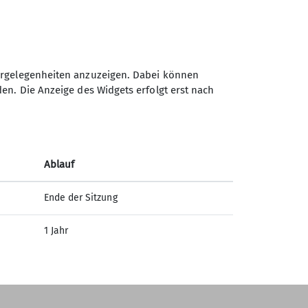
hrgelegenheiten anzuzeigen. Dabei können
Sektion Gersthofen des
en. Die Anzeige des Widgets erfolgt erst nach
Deutschen Alpenvereins e.V.
Westendstraße 20
86368 Gersthofen
Telefon +4982165041609
Ablauf
Ende der Sitzung
Kontakt
1 Jahr