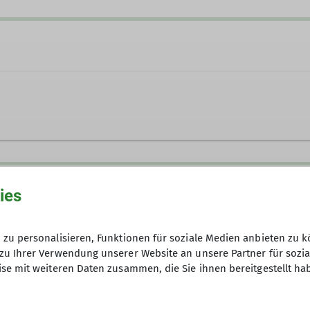
g unterwegs und erklimmen die Gipfel im Allgäu und
n Wäldern durchgeführt. Im Fokus stehen dabei abwe
Anfrage senden
nisse.
ies
zu personalisieren, Funktionen für soziale Medien anbieten zu k
30
zu Ihrer Verwendung unserer Website an unsere Partner für sozi
se mit weiteren Daten zusammen, die Sie ihnen bereitgestellt ha