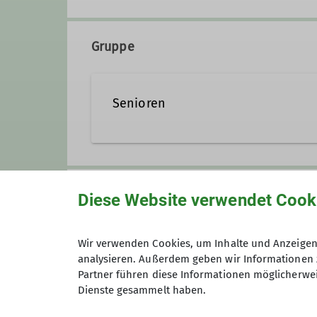
Westendstraße 20
86368 Gersthofen
Gruppe
Senioren
Unsere Senioren sind regelmäßi
werden Touren in den westliche
Anmeldung
kulturelle und kulinarische Erleb
Diese Website verwendet Cook
Wir verwenden Cookies, um Inhalte und Anzeigen 
Maximale Teilnehmeranzahl
analysieren. Außerdem geben wir Informationen 
Partner führen diese Informationen möglicherwei
Dienste gesammelt haben.