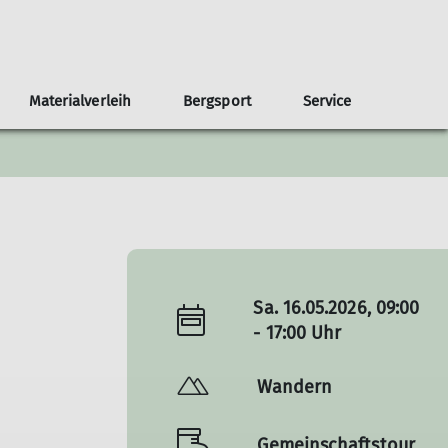
Materialverleih
Bergsport
Service
ft
inshütten
ioren
ulderwand Vereinsheim
Singkreis
Veranstaltungen
Klimawandel in den Alpen
Ski & Schneeschuhe
moobly
ge
hütten
iedsausweis
hütten-Knigge
chäftsbedingungen
Sa. 16.05.2026, 09:00
- 17:00 Uhr
Wandern
Gemeinschaftstour