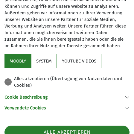
abwechslungsreiche Landschaften
"Freude am Singen" ist unser Motto.
können und Zugriffe auf unsere Website zu analysieren.
sowie kulturelle und kulinarische
Wir sind derzeit eine Gruppe von 10
Außerdem geben wir Informationen zu Ihrer Verwendung
Erlebnisse.
unserer Website an unsere Partner für soziale Medien,
-15 Personen. Unsere Vorliebe gilt v. a.
Ab Dezember ist die Gruppe
Werbung und Analysen weiter. Unsere Partner führen diese
den Volks- und Wanderliedern. Toni
normalerweise nicht mehr zu halten.
Anmeldung
Informationen möglicherweise mit weiteren Daten
Fink mit seiner Gitarre begleitet uns,
Regelmäßig werden die Tourenski,
zusammen, die Sie ihnen bereitgestellt haben oder die sie
damit wir auch immer "den richtigen
Schneeschuhe sowie LVS und Schaufel
im Rahmen Ihrer Nutzung der Dienste gesammelt haben.
Anfrage senden
Ton" treffen. Mit dem Lied "Freindel
eingepackt. Neben Tagestouren
wann gehn ma hoam" und meistens
stehen auch Mehrtagestouren auf
MOOBLY
SYSTEM
YOUTUBE VIDEOS
mit einem Gläschen Wein beenden wir
dem Programm. Dank den
dann unser Treffen.
Winterräumen stehen uns viele
Alles akzeptieren (Übertragung von Nutzerdaten und
Hütten auch in der Zeit zwischen
Cookies)
Kontakt aufnehmen
Dezember und April zur Verfügung.
Sektion
Unsere fachkundigen Tourenleiter
Cookie Beschreibung
kennen sich mit der Einschätzung der
Verwendete Cookies
Lawinenlage sowie Tourenplanung im
Sektion Gersthofen des Deutschen Alpenvereins e.V.
Winter bestens aus.
Westendstraße 20
86368 Gersthofen
ALLE AKZEPTIEREN
Telefon +4982165041609