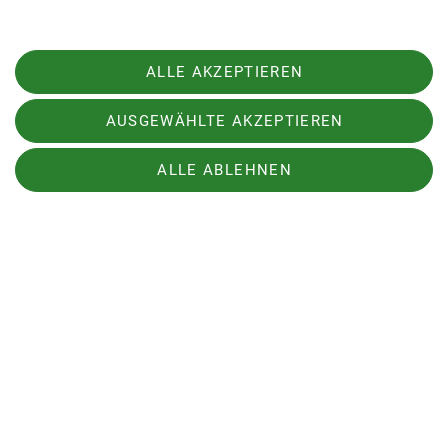
Anblick, den alle Teilnehmer genossen – genau
wie die mitgebrachte Brotzeit.
ALLE AKZEPTIEREN
Zusammenfassend war die Bergtour auf der
Beslerrunde am Riedbergpass ein voller Erfolg
AUSGEWÄHLTE AKZEPTIEREN
und eine gute Einstiegstour für die Bergsaison.
Die Kombination aus perfektem Wetter,
ALLE ABLEHNEN
herausforderndem Terrain und der Gesellschaft
einer tollen Gruppe machte diesen Tag zu einem
tollen Erlebnis.