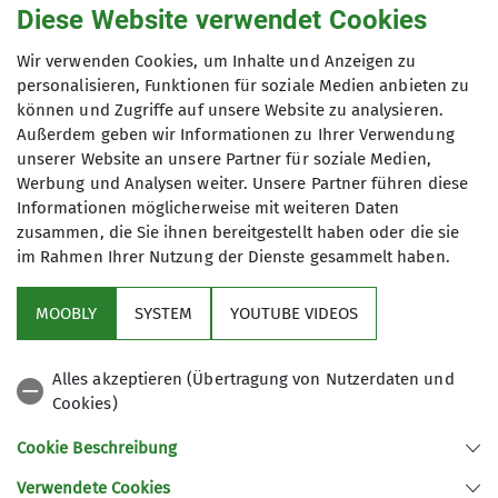
Diese Website verwendet Cookies
den Weg.
Wir verwenden Cookies, um Inhalte und Anzeigen zu
Die Route führte uns über schöne Bergpfade und
personalisieren, Funktionen für soziale Medien anbieten zu
bot uns viele schöne Ausblicke. Ein besonderes
können und Zugriffe auf unsere Website zu analysieren.
Highlight war der gesicherte Steig kurz vor dem
Außerdem geben wir Informationen zu Ihrer Verwendung
Gipfel. Trotz der Herausforderung, die dieser
unserer Website an unsere Partner für soziale Medien,
Abschnitt mit sich brachte, meisterten alle
Werbung und Analysen weiter. Unsere Partner führen diese
Teilnehmer diese Passage mit Bravour.
Informationen möglicherweise mit weiteren Daten
zusammen, die Sie ihnen bereitgestellt haben oder die sie
Ein weiteres Erlebnis waren die vielen kleinen
im Rahmen Ihrer Nutzung der Dienste gesammelt haben.
Schneefelder, die wir auf unserer Tour querten.
Trotz der sommerlichen Temperaturen waren
MOOBLY
SYSTEM
YOUTUBE VIDEOS
diese noch vorhanden und boten eine
willkommene Abwechslung und teilweise
Alles akzeptieren (Übertragung von Nutzerdaten und
"Erfrischung".
Cookies)
Oben am Besler-Gipfel angekommen, wurden wir
Cookie Beschreibung
mit einer fantastischen Aussicht belohnt. Das
Verwendete Cookies
Panorama der umliegenden Berge waren ein