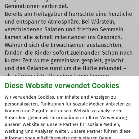
Generationen verbindet.
Bereits am Freitagabend herrschte eine herzliche
und entspannte Atmosphäre. Bei Würsteln,
verschiedenen Salaten und frischen Semmeln
kamen alle schnell miteinander ins Gespräch.
Während sich die Erwachsenen austauschten,
fanden die Kinder sofort zueinander. Schon nach
kurzer Zeit wurde gemeinsam gespielt, gelacht
und das Gelände rund um die Hütte erkundet –
als würden sich alle schon lange kennen.
Am Samstag stand die gemeinsame Bergtour auf
Diese Website verwendet Cookies
dem Programm. Ziel war das Ofterschwanger
Wir verwenden Cookies, um Inhalte und Anzeigen zu
Horn, das bei sommerlichen Temperaturen und
personalisieren, Funktionen für soziale Medien anbieten zu
herrlichem Bergwetter erwandert wurde. Oben
können und Zugriffe auf unsere Website zu analysieren.
angekommen wurden die traumhaften Ausblicke
Außerdem geben wir Informationen zu Ihrer Verwendung
auf die Allgäuer Alpen genossen. Anschließend
unserer Website an unsere Partner für soziale Medien,
kehrte die Gruppe auf der Fahrenbergalpe ein, wo
Werbung und Analysen weiter. Unsere Partner führen diese
sich alle bei einer wohlverdienten Brotzeit
Informationen möglicherweise mit weiteren Daten