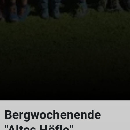
Bergwochenende
"Altes Höfle"